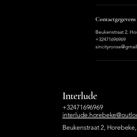
Contactgegevens
Beukenstraat 2, H
+32471696969
sincityronse@gmai
Interlude
+32471696969
interlude.horebeke@outloo
Beukenstraat 2, Horebeke