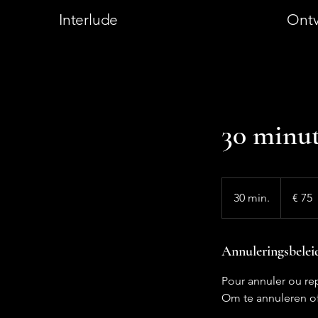
Interlude
Ontv
30 minut
75
euro
30 min.
3
€ 75
0
m
i
Annuleringsbelei
n
Pour annuler ou re
.
Om te annuleren of